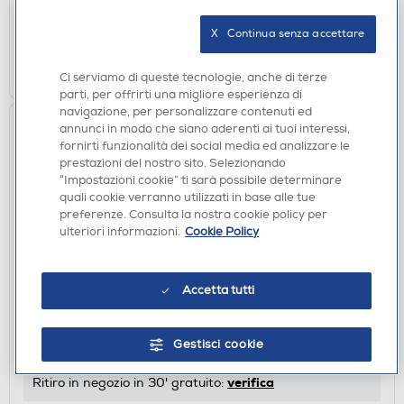
disponibile
Acquisto online:
verifica
Ritiro in negozio in 30' gratuito:
X   Continua senza accettare
AGGIUNGI
Ci serviamo di queste tecnologie, anche di terze
parti, per offrirti una migliore esperienza di
navigazione, per personalizzare contenuti ed
annunci in modo che siano aderenti ai tuoi interessi,
fornirti funzionalità dei social media ed analizzare le
prestazioni del nostro sito. Selezionando
“Impostazioni cookie” ti sarà possibile determinare
quali cookie verranno utilizzati in base alle tue
preferenze. Consulta la nostra cookie policy per
ulteriori informazioni.
Cookie Policy
ACCESSORI
Accetta tutti
iROBOT - KIT 3 FILTRI SERIE 600
€ 21,99
Gestisci cookie
disponibile
Acquisto online:
verifica
Ritiro in negozio in 30' gratuito: