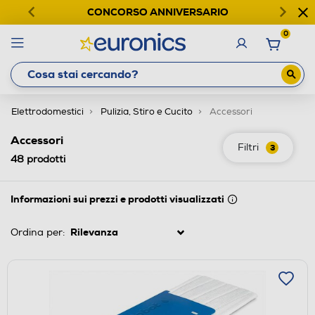
CONCORSO ANNIVERSARIO
0
Elettrodomestici
Pulizia, Stiro e Cucito
Accessori
Accessori
Filtri
3
48
prodotti
Informazioni sui prezzi e prodotti visualizzati
Ordina per: