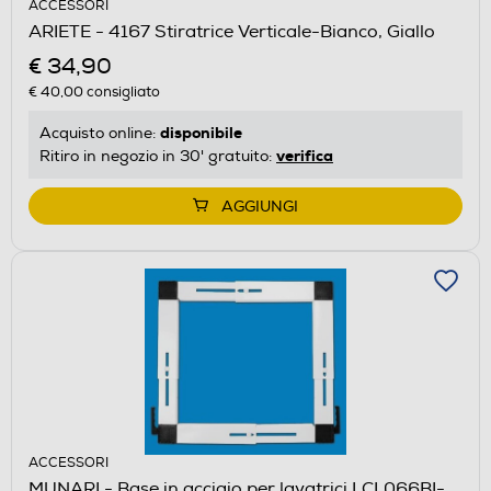
ACCESSORI
ARIETE - 4167 Stiratrice Verticale-Bianco, Giallo
€ 34,90
€ 40,00
consigliato
disponibile
Acquisto online:
verifica
Ritiro in negozio in 30' gratuito:
AGGIUNGI
ACCESSORI
MUNARI - Base in acciaio per lavatrici LCL066BI-