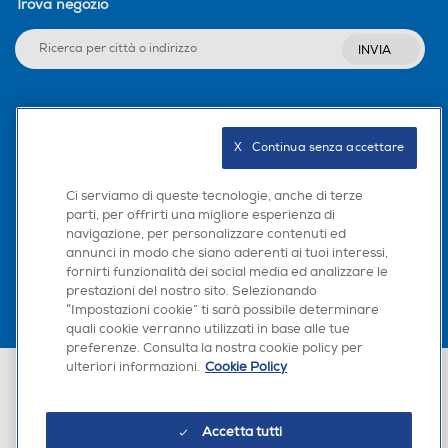
Trova negozio
INVIA
Seguici sui social
X   Continua senza accettare
Ci serviamo di queste tecnologie, anche di terze
parti, per offrirti una migliore esperienza di
Scarica la nostra app
navigazione, per personalizzare contenuti ed
annunci in modo che siano aderenti ai tuoi interessi,
fornirti funzionalità dei social media ed analizzare le
prestazioni del nostro sito. Selezionando
“Impostazioni cookie” ti sarà possibile determinare
quali cookie verranno utilizzati in base alle tue
preferenze. Consulta la nostra cookie policy per
ulteriori informazioni.
Cookie Policy
Euronics Italia SpA. Sede legale Via Montefeltro, 6/a 20156 Milano
Partita Iva, Codice Fiscale e iscrizione CCIAA Milano Monza Brianza Lodi
n. 13337170156. Codice intermediario SDI: HHBD9AK. Vendite soggette
agli Artt. 45 e ss del Codice del Consumo in tema di Diritti dei
Accetta tutti
Consumatori.