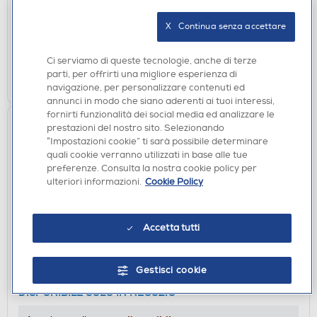
€ 50,00
consigliato
X   Continua senza accettare
disponibile
Acquisto online:
verifica
Ritiro in negozio in 30' gratuito:
Ci serviamo di queste tecnologie, anche di terze
parti, per offrirti una migliore esperienza di
AGGIUNGI
navigazione, per personalizzare contenuti ed
annunci in modo che siano aderenti ai tuoi interessi,
fornirti funzionalità dei social media ed analizzare le
prestazioni del nostro sito. Selezionando
“Impostazioni cookie” ti sarà possibile determinare
quali cookie verranno utilizzati in base alle tue
preferenze. Consulta la nostra cookie policy per
ulteriori informazioni.
Cookie Policy
Accetta tutti
ACCESSORI
ARIETE - Macchine e forni per pizza 0918/00-
Gestisci cookie
bianco
DISPONIBILE SOLO IN NEGOZIO