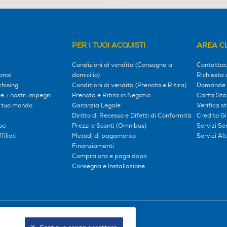
PER I TUOI ACQUISTI
AREA CL
Condizioni di vendita (Consegna a
Contattac
onal
domicilio)
Richiesta 
hising
Condizioni di vendita (Prenota e Ritira)
Domande 
, i nostri impegni
Prenota e Ritira in Negozio
Carta Sta
l tuo mondo
Garanzia Legale
Verifica s
Diritto di Recesso e Difetti di Conformità
Credito G
oci
Prezzi e Sconti (Omnibus)
Servizi S
iliati
Metodi di pagamento
Servizi Alt
Finanziamenti
Compra ora e paga dopo
Consegna e Installazione
Seguici sui social