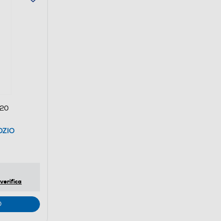
020
OZIO
verifica
O