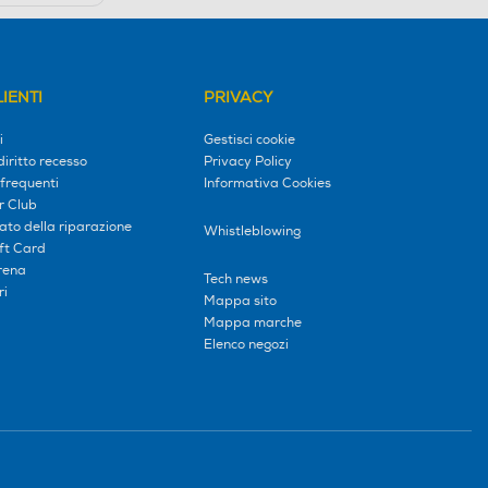
IENTI
PRIVACY
i
Gestisci cookie
diritto recesso
Privacy Policy
frequenti
Informativa Cookies
r Club
tato della riparazione
Whistleblowing
ift Card
erena
Tech news
ri
Mappa sito
Mappa marche
Elenco negozi