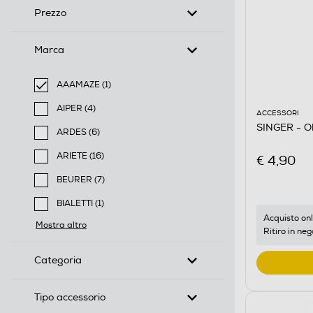
Prezzo
Marca
AAAMAZE (1)
selected Filtro applicato per Marca: AAAMAZE
AIPER (4)
ACCESSORI
Filtra per Marca: AIPER
SINGER - Ol
ARDES (6)
Filtra per Marca: ARDES
ARIETE (16)
€ 4,90
Filtra per Marca: ARIETE
BEURER (7)
Filtra per Marca: BEURER
BIALETTI (1)
Filtra per Marca: BIALETTI
Acquisto onl
Mostra altro
Ritiro in neg
Categoria
Tipo accessorio