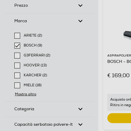
Prezzo
Marca
ARIETE (2)
Filtra per Marca: ARIETE
BOSCH (9)
selected Filtro applicato per Marca: BOSCH
G3FERRARI (2)
ASPIRAPOLVER
BOSCH - B
Filtra per Marca: G3FERRARI
HOOVER (13)
Filtra per Marca: HOOVER
€ 169,00
KARCHER (2)
Filtra per Marca: KARCHER
MIELE (18)
Filtra per Marca: MIELE
Mostra altro
Acquisto onl
Ritiro in neg
Categoria
Capacità serbatoio polvere-lt