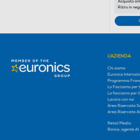
Acquisto onl
Ritiro in neg
L'AZIENDA
Chi siamo
Euronics Internati
Programma Franc
Lo Facciamo per te
Lo facciamo per i
Lavora con noi
Area Riservata S
Area Riservata Aff
Retail Media
Ronics: agente AI