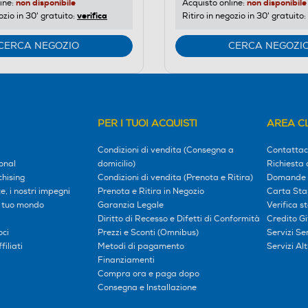
non disponibile
non disponibile
ine:
Acquisto online:
verifica
ozio in 30' gratuito:
Ritiro in negozio in 30' gratuito:
CERCA NEGOZIO
CERCA NEGOZI
PER I TUOI ACQUISTI
AREA CL
Condizioni di vendita (Consegna a
Contattac
onal
domicilio)
Richiesta 
hising
Condizioni di vendita (Prenota e Ritira)
Domande 
, i nostri impegni
Prenota e Ritira in Negozio
Carta Sta
l tuo mondo
Garanzia Legale
Verifica s
Diritto di Recesso e Difetti di Conformità
Credito G
oci
Prezzi e Sconti (Omnibus)
Servizi S
iliati
Metodi di pagamento
Servizi Alt
Finanziamenti
Compra ora e paga dopo
Consegna e Installazione