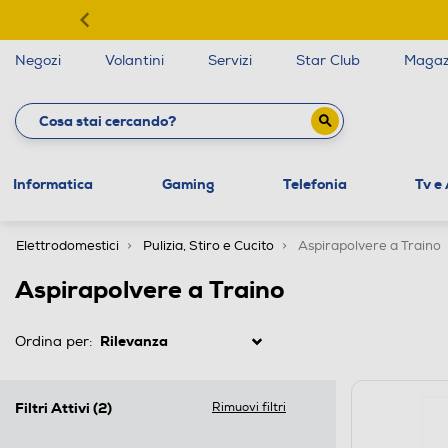
Negozi
Volantini
Servizi
Star Club
Magaz
Informatica
Gaming
Telefonia
Tv e
Elettrodomestici
Pulizia, Stiro e Cucito
Aspirapolvere a Traino
Aspirapolvere a Traino
Ordina per:
Filtri Attivi
(2)
Rimuovi filtri