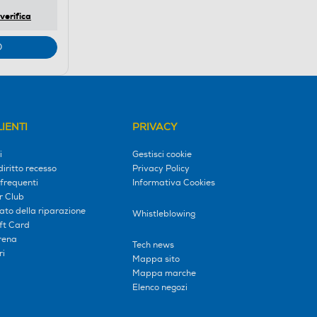
verifica
O
IENTI
PRIVACY
i
Gestisci cookie
diritto recesso
Privacy Policy
frequenti
Informativa Cookies
r Club
tato della riparazione
Whistleblowing
ift Card
erena
Tech news
ri
Mappa sito
Mappa marche
Elenco negozi