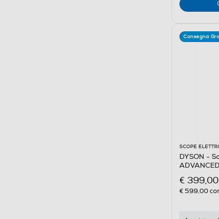
Consegna Gra
SCOPE ELETTR
DYSON - Sco
ADVANCED-
€ 399,00
€ 599,00
con