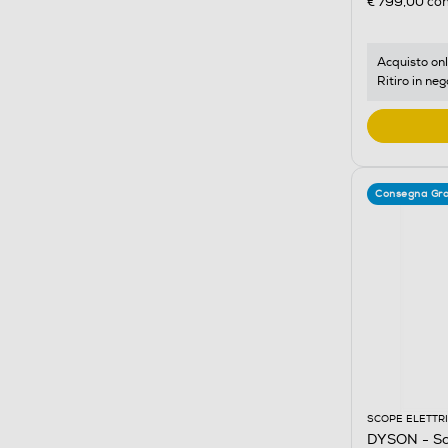
€ 799,00
con
Acquisto onl
Ritiro in neg
Consegna Gra
SCOPE ELETTR
DYSON - Sc