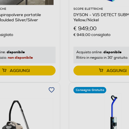
ICHE
SCOPE ELETTRICHE
irapolvere portatile
DYSON - V15 DETECT SUB
ulded Silver/Silver
Yellow/Nickel
€ 949,00
sigliato
€ 949,00
consigliato
disponibile
disponibile
ine:
Acquisto online:
non disponibile
ozio:
Ritiro in negozio in 30' gratuito:
AGGIUNGI
AGGIUNGI
Consegna Gratuita