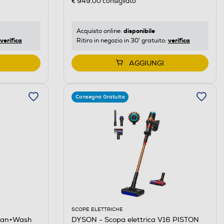
€ 949,00
consigliato
disponibile
Acquisto online:
verifica
verifica
Ritiro in negozio in 30' gratuito:
AGGIUNGI
Consegna Gratuita
SCOPE ELETTRICHE
ean+Wash
DYSON - Scopa elettrica V16 PISTON