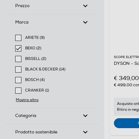
Prezzo
Marca
ARIETE (9)
Filtra per Marca: ARIETE
BEKO (2)
selected Filtro applicato per Marca: BEKO
SCOPE ELETTR
BISSELL (2)
DYSON - Sco
Filtra per Marca: BISSELL
BLACK & DECKER (14)
Filtra per Marca: BLACK & DECKER
€ 349,00
BOSCH (4)
€ 499,00
con
Filtra per Marca: BOSCH
CRANKER (1)
Filtra per Marca: CRANKER
Mostra altro
Acquisto onl
Ritiro in neg
Categoria
Prodotto sostenibile