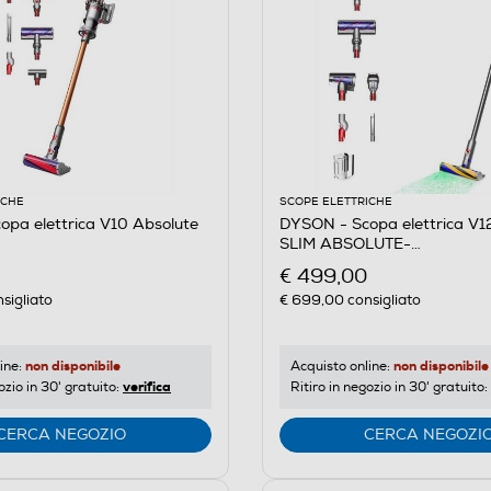
ICHE
SCOPE ELETTRICHE
pa elettrica V10 Absolute
DYSON - Scopa elettrica V
SLIM ABSOLUTE-
YELLOW/IRON/NICKEL
€ 499,00
sigliato
€ 699,00
consigliato
non disponibile
non disponibile
ine:
Acquisto online:
verifica
ozio in 30' gratuito:
Ritiro in negozio in 30' gratuito:
CERCA NEGOZIO
CERCA NEGOZI