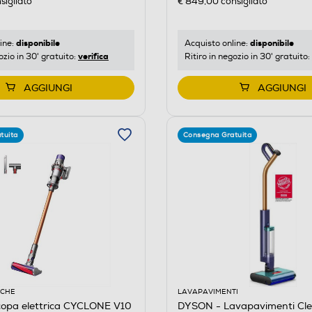
sigliato
€ 849,00
consigliato
disponibile
disponibile
ine:
Acquisto online:
verifica
ozio in 30' gratuito:
Ritiro in negozio in 30' gratuito:
AGGIUNGI
AGGIUNGI
tuita
Consegna Gratuita
ICHE
LAVAPAVIMENTI
opa elettrica CYCLONE V10
DYSON - Lavapavimenti Cl