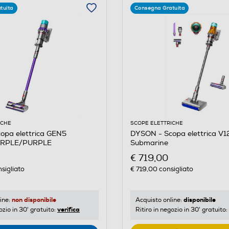
tuita
Consegna Gratuita
ICHE
SCOPE ELETTRICHE
opa elettrica GEN5
DYSON - Scopa elettrica V1
URPLE/PURPLE
Submarine
€ 719,00
sigliato
€ 719,00
consigliato
non disponibile
disponibile
ine:
Acquisto online:
verifica
ozio in 30' gratuito:
Ritiro in negozio in 30' gratuito: