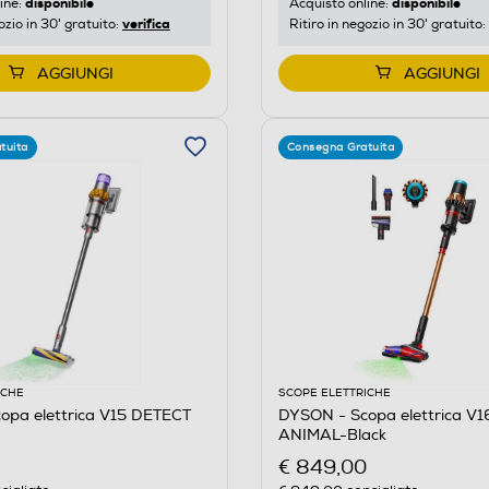
disponibile
disponibile
ine:
Acquisto online:
verifica
ozio in 30' gratuito:
Ritiro in negozio in 30' gratuito:
AGGIUNGI
AGGIUNGI
tuita
Consegna Gratuita
ICHE
SCOPE ELETTRICHE
opa elettrica V15 DETECT
DYSON - Scopa elettrica V
ANIMAL-Black
€ 849,00