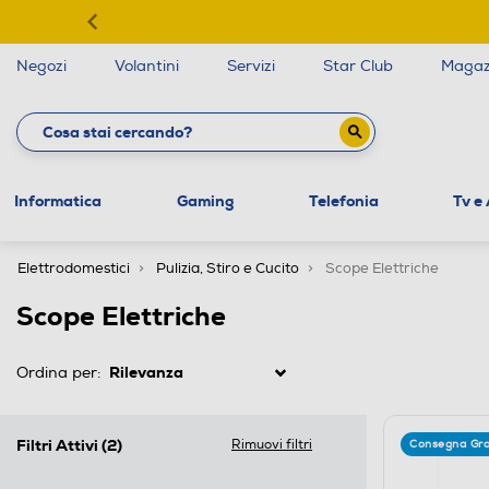
Negozi
Volantini
Servizi
Star Club
Magaz
Informatica
Gaming
Telefonia
Tv e
Elettrodomestici
Pulizia, Stiro e Cucito
Scope Elettriche
Scope Elettriche
Ordina per:
Filtri Attivi
(2)
Rimuovi filtri
Consegna Gra