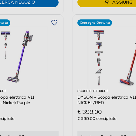
CERCA NEGOZIO
AGGIUNGI
tuita
Consegna Gratuita
ICHE
SCOPE ELETTRICHE
pa elettrica V11
DYSON - Scopa elettrica V1
Nickel/Purple
NICKEL/RED
€ 399,00
sigliato
€ 599,00
consigliato