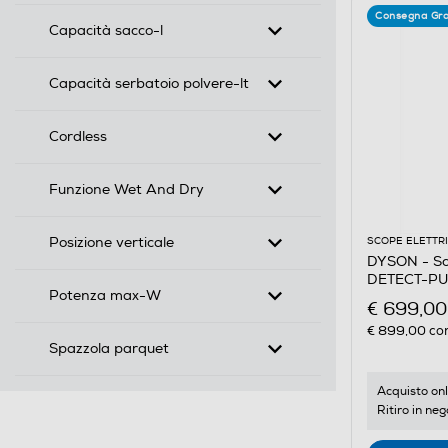
Consegna Gra
Capacità sacco-l
Capacità serbatoio polvere-lt
Cordless
Funzione Wet And Dry
Posizione verticale
SCOPE ELETTR
DYSON - Sc
DETECT-P
Potenza max-W
€ 699,00
€ 899,00
con
Spazzola parquet
Acquisto onl
Ritiro in neg