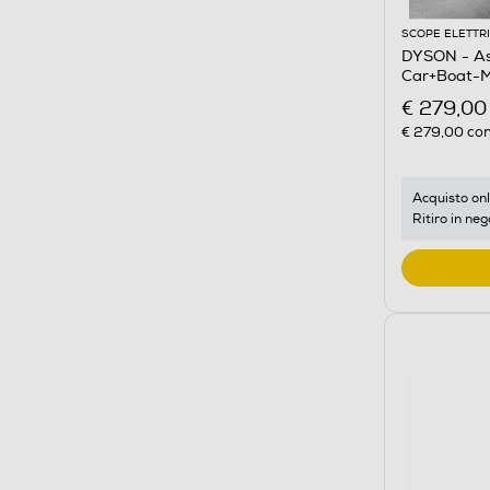
SCOPE ELETTR
DYSON - Asp
Car+Boat-Mo
€ 279,00
€ 279,00
con
Acquisto onl
Ritiro in neg