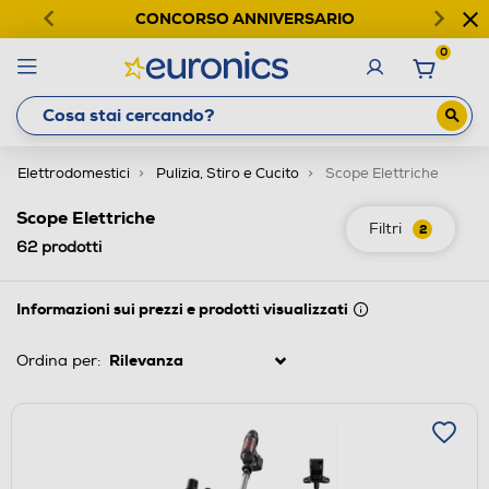
CONCORSO ANNIVERSARIO
0
Elettrodomestici
Pulizia, Stiro e Cucito
Scope Elettriche
Scope Elettriche
Filtri
2
62
prodotti
Informazioni sui prezzi e prodotti visualizzati
Ordina per: