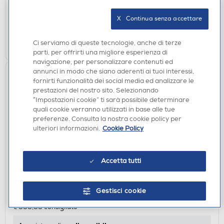
disponibile
Acquisto online:
verifica
Ritiro in negozio in 30' gratuito:
X   Continua senza accettare
AGGIUNGI
Ci serviamo di queste tecnologie, anche di terze
parti, per offrirti una migliore esperienza di
navigazione, per personalizzare contenuti ed
annunci in modo che siano aderenti ai tuoi interessi,
fornirti funzionalità dei social media ed analizzare le
prestazioni del nostro sito. Selezionando
“Impostazioni cookie” ti sarà possibile determinare
quali cookie verranno utilizzati in base alle tue
preferenze. Consulta la nostra cookie policy per
ulteriori informazioni.
Cookie Policy
SCOPE ELETTRICHE
Accetta tutti
ROWENTA - Scopa elettrica X-Force Flex 13.60
RH9A32WO
Gestisci cookie
€ 279,00
€ 399,99
consigliato