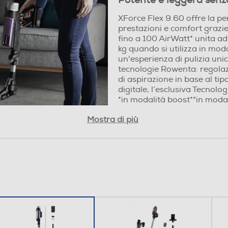
Potente e leggera sen
XForce Flex 9.60 offre la perfet
comfort grazie a una potenza di
unita ad un design ultraleggero; 
modalità aspirabriciole. Scopri u
intelligente grazie alle tecnol
della potenza di aspirazione in ba
controllo digitale, l’esclusiva Te
*in modalità boost**in modalità 
Mostra di più
Tubo flessibile, bocchetta lancia piatta, spazzola per
divano, spazzole integrate, base di ricarica, filtro