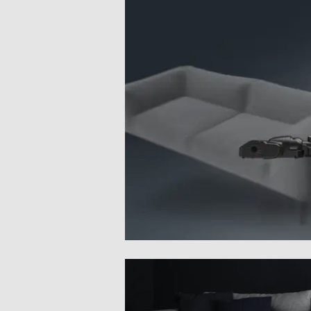
Blocco sicurezza sacchetto non inserito
Sistema antisurriscaldamento
Cordless
Sistema parking
Posizione verticale
Salvaspazio
Dotazioni - Personalizzazioni
Spazzola combinata
Spazzola parquet
Turbo spazzola