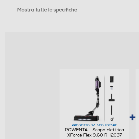
Capacità serbatoio polvere-lt
Mostra tutte le specifiche
Autonomia-min
Rumorosita' - dBA
Funzioni e Plus
Tecnologia ciclonica
Tipo di regolazione
Regolatore di potenza
Risparmio energetico
Filtro a cicloni
PRODOTTO DA ACQUISTARE
ROWENTA - Scopa elettrica
Filtro HEPA
XForce Flex 9.60 RH2037