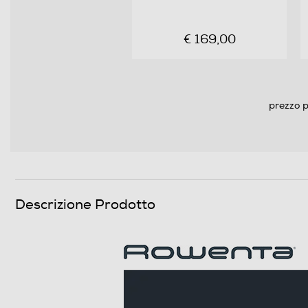
Filtro antibatterico
€ 169,00
Filtro lavabile rimovibile
Indicatore tanica piena
prezzo p
Indicatore sacco pieno
Indicatore stato batteria
Riavvolgimento cavo
Controllo sull'impugnatura
Descrizione Prodotto
Impugnatura ergonomica
Funzione Wet & Dry
Funzione Lava-asciuga