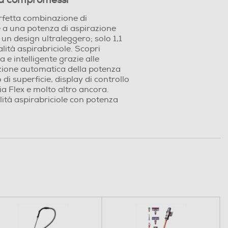
za compromessi
ta combinazione di prestazioni e
 aspirazione fino a 100 AirWatt*
solo 1,1 kg quando si utilizza in
n'esperienza di pulizia unica e
ogie Rowenta: regolazione automatica
se al tipo di superficie, display di
cnologia Flex e molto altro ancora.
aspirabriciole con potenza Eco