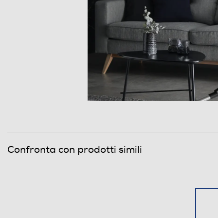
Aspirabriciole
Battitappeto
Bocchetta a lancia
Bocchetta imbottiti
Ruote gommate
Ruote piroettanti
Vano porta accessori
Confronta con prodotti simili
Caratteristiche
Accessori in dotazione
Descrizione