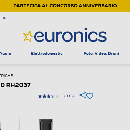
PARTECIPA AL CONCORSO ANNIVERSARIO
ine
 Audio
Elettrodomestici
Foto, Video, Droni
TRICHE
.60 RH2037
3.3
(3)