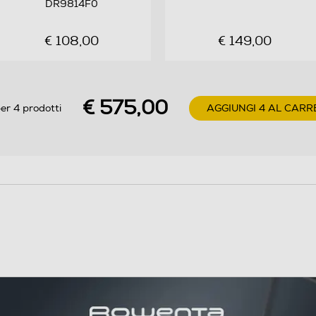
DR9814F0
€ 108,00
€ 149,00
€ 575,00
er 4 prodotti
AGGIUNGI 4 AL CARR