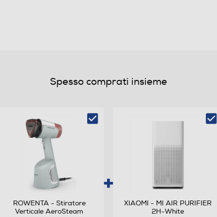
0,44
45
83
Spesso comprati insieme
Elettronica
ROWENTA - Stiratore
XIAOMI - MI AIR PURIFIER
Verticale AeroSteam
2H-White