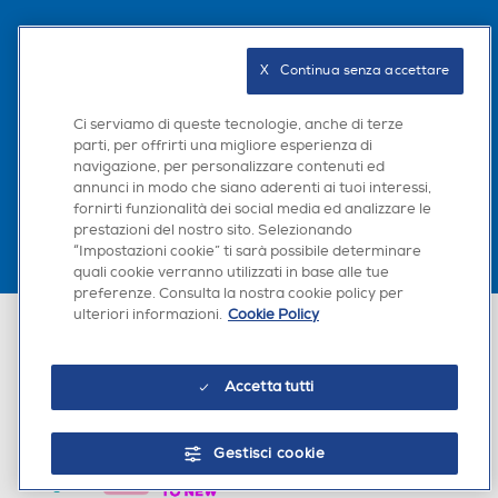
Seguici sui social
X   Continua senza accettare
Ci serviamo di queste tecnologie, anche di terze
parti, per offrirti una migliore esperienza di
Scarica la nostra app
navigazione, per personalizzare contenuti ed
annunci in modo che siano aderenti ai tuoi interessi,
fornirti funzionalità dei social media ed analizzare le
prestazioni del nostro sito. Selezionando
“Impostazioni cookie” ti sarà possibile determinare
quali cookie verranno utilizzati in base alle tue
preferenze. Consulta la nostra cookie policy per
ulteriori informazioni.
Cookie Policy
Euronics Italia SpA. Sede legale Via Montefeltro, 6/a 20156 Milano
Partita Iva, Codice Fiscale e iscrizione CCIAA Milano Monza Brianza Lodi
n. 13337170156. Codice intermediario SDI: HHBD9AK. Vendite soggette
agli Artt. 45 e ss del Codice del Consumo in tema di Diritti dei
Accetta tutti
Consumatori.
Gestisci cookie