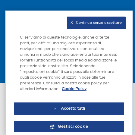
Seguici sui social
X   Continua senza accettare
Ci serviamo di queste tecnologie, anche di terze
parti, per offrirti una migliore esperienza di
Scarica la nostra app
navigazione, per personalizzare contenuti ed
annunci in modo che siano aderenti ai tuoi interessi,
fornirti funzionalità dei social media ed analizzare le
prestazioni del nostro sito. Selezionando
“Impostazioni cookie” ti sarà possibile determinare
quali cookie verranno utilizzati in base alle tue
preferenze. Consulta la nostra cookie policy per
ulteriori informazioni.
Cookie Policy
Euronics Italia SpA. Sede legale Via Montefeltro, 6/a 20156 Milano
Partita Iva, Codice Fiscale e iscrizione CCIAA Milano Monza Brianza Lodi
n. 13337170156. Codice intermediario SDI: HHBD9AK. Vendite soggette
agli Artt. 45 e ss del Codice del Consumo in tema di Diritti dei
Accetta tutti
Consumatori.
Gestisci cookie