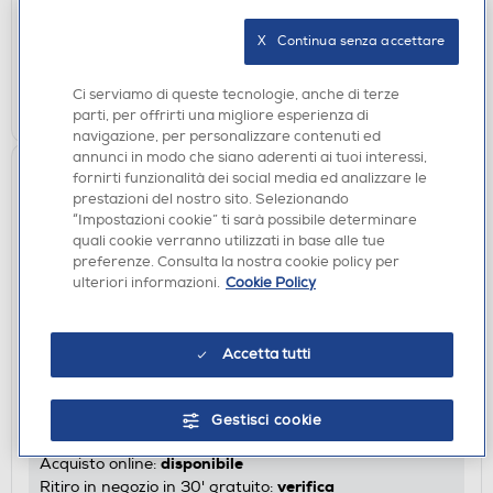
disponibile
Acquisto online:
X   Continua senza accettare
verifica
Ritiro in negozio in 30' gratuito:
Ci serviamo di queste tecnologie, anche di terze
AGGIUNGI
parti, per offrirti una migliore esperienza di
navigazione, per personalizzare contenuti ed
annunci in modo che siano aderenti ai tuoi interessi,
fornirti funzionalità dei social media ed analizzare le
prestazioni del nostro sito. Selezionando
“Impostazioni cookie” ti sarà possibile determinare
quali cookie verranno utilizzati in base alle tue
preferenze. Consulta la nostra cookie policy per
ulteriori informazioni.
Cookie Policy
Accetta tutti
TERMO CONVETTORI E VENTILATORI
BEKO - Termoventilatore RHP5320B-Nero
€ 29,90
Gestisci cookie
disponibile
Acquisto online:
verifica
Ritiro in negozio in 30' gratuito: