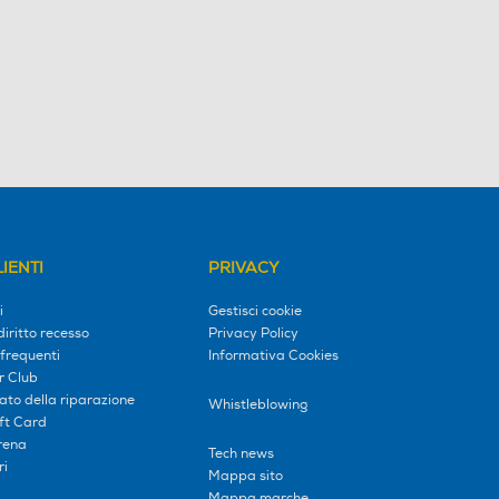
IENTI
PRIVACY
i
Gestisci cookie
diritto recesso
Privacy Policy
frequenti
Informativa Cookies
r Club
tato della riparazione
Whistleblowing
ift Card
erena
Tech news
ri
Mappa sito
Mappa marche