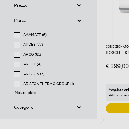
Prezzo
Marca
AAAMAZE (6)
Filtra per Marca: AAAMAZE
ARDES (77)
CONDIZIONATOR
Filtra per Marca: ARDES
BOSCH - K
ARGO (81)
Filtra per Marca: ARGO
ARIETE (4)
€ 399,00
Filtra per Marca: ARIETE
ARISTON (7)
Filtra per Marca: ARISTON
ARISTON THERMO GROUP (1)
Filtra per Marca: ARISTON THERMO GROUP
Acquisto onl
Mostra altro
Ritiro in neg
Categoria