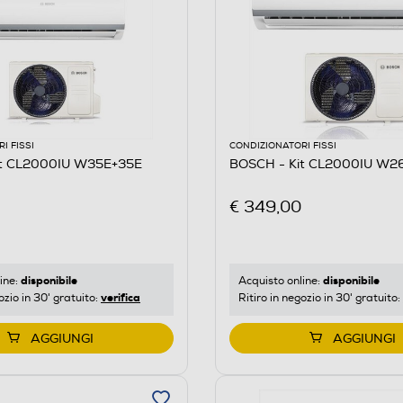
I FISSI
CONDIZIONATORI FISSI
it CL2000IU W35E+35E
BOSCH - Kit CL2000IU W2
€ 349,00
disponibile
disponibile
ine:
Acquisto online:
verifica
ozio in 30' gratuito:
Ritiro in negozio in 30' gratuito:
AGGIUNGI
AGGIUNGI