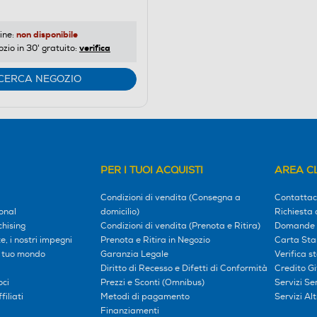
non disponibile
ine:
verifica
ozio in 30' gratuito:
CERCA NEGOZIO
PER I TUOI ACQUISTI
AREA CL
Condizioni di vendita (Consegna a
Contattac
onal
domicilio)
Richiesta 
hising
Condizioni di vendita (Prenota e Ritira)
Domande 
, i nostri impegni
Prenota e Ritira in Negozio
Carta Sta
l tuo mondo
Garanzia Legale
Verifica s
Diritto di Recesso e Difetti di Conformità
Credito G
oci
Prezzi e Sconti (Omnibus)
Servizi S
iliati
Metodi di pagamento
Servizi Alt
Finanziamenti