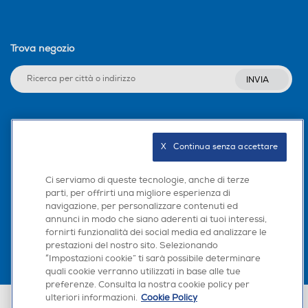
Trova negozio
INVIA
Seguici sui social
X   Continua senza accettare
Ci serviamo di queste tecnologie, anche di terze
parti, per offrirti una migliore esperienza di
Scarica la nostra app
navigazione, per personalizzare contenuti ed
annunci in modo che siano aderenti ai tuoi interessi,
fornirti funzionalità dei social media ed analizzare le
prestazioni del nostro sito. Selezionando
“Impostazioni cookie” ti sarà possibile determinare
quali cookie verranno utilizzati in base alle tue
preferenze. Consulta la nostra cookie policy per
ulteriori informazioni.
Cookie Policy
Euronics Italia SpA. Sede legale Via Montefeltro, 6/a 20156 Milano