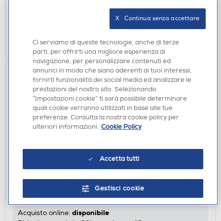
disponibile
Acquisto online:
verifica
Ritiro in negozio in 30' gratuito:
X   Continua senza accettare
AGGIUNGI
Ci serviamo di queste tecnologie, anche di terze
parti, per offrirti una migliore esperienza di
navigazione, per personalizzare contenuti ed
annunci in modo che siano aderenti ai tuoi interessi,
fornirti funzionalità dei social media ed analizzare le
prestazioni del nostro sito. Selezionando
“Impostazioni cookie” ti sarà possibile determinare
quali cookie verranno utilizzati in base alle tue
preferenze. Consulta la nostra cookie policy per
ulteriori informazioni.
Cookie Policy
CONDIZIONATORI FISSI
Accetta tutti
BOSCH - Kit CLIMATE 3200I 9000 WI-FI
CL3200IW26E+CL3000IUE-Bianco
Gestisci cookie
€ 349,00
disponibile
Acquisto online: