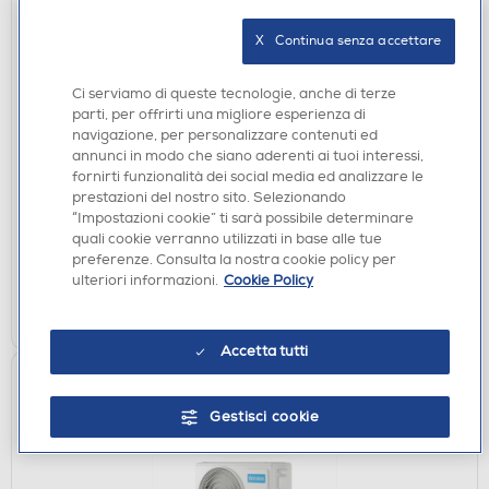
X   Continua senza accettare
Ci serviamo di queste tecnologie, anche di terze
parti, per offrirti una migliore esperienza di
DEUMIDIFICATORI
navigazione, per personalizzare contenuti ed
OLIMPIA SPLENDID - SECCOPROF 30 P
annunci in modo che siano aderenti ai tuoi interessi,
fornirti funzionalità dei social media ed analizzare le
€ 394,00
prestazioni del nostro sito. Selezionando
“Impostazioni cookie” ti sarà possibile determinare
disponibile
Acquisto online:
quali cookie verranno utilizzati in base alle tue
verifica
Ritiro in negozio in 30' gratuito:
preferenze. Consulta la nostra cookie policy per
ulteriori informazioni.
Cookie Policy
AGGIUNGI
Accetta tutti
Gestisci cookie