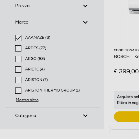
Prezzo
Marca
AAAMAZE (6)
selected Filtro applicato per Marca: AAAMAZE
ARDES (77)
CONDIZIONATOR
Filtra per Marca: ARDES
BOSCH - K
ARGO (82)
Filtra per Marca: ARGO
ARIETE (4)
€ 399,00
Filtra per Marca: ARIETE
ARISTON (7)
Filtra per Marca: ARISTON
ARISTON THERMO GROUP (1)
Filtra per Marca: ARISTON THERMO GROUP
Acquisto onl
Mostra altro
Ritiro in neg
Categoria