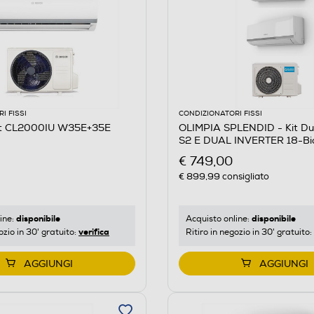
I FISSI
CONDIZIONATORI FISSI
it CL2000IU W35E+35E
OLIMPIA SPLENDID - Kit D
S2 E DUAL INVERTER 18-Bi
€ 749,00
€ 899,99
consigliato
disponibile
disponibile
ine:
Acquisto online:
verifica
ozio in 30' gratuito:
Ritiro in negozio in 30' gratuito:
AGGIUNGI
AGGIUNGI