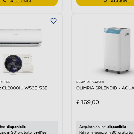
AGGIUNGI
AGGIUNGI
I FISSI
DEUMIDIFICATORI
it CL2000IU W53E+53E
OLIMPIA SPLENDID - AQUAR
€ 169,00
disponibile
disponibile
ine:
Acquisto online:
verifica
ozio in 30' gratuito:
Ritiro in negozio in 30' gratuito: