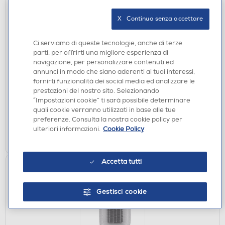
X   Continua senza accettare
Ci serviamo di queste tecnologie, anche di terze
TERMO CONVETTORI E VENTILATORI
parti, per offrirti una migliore esperienza di
DE LONGHI - HFS50B20.AV-Avio
navigazione, per personalizzare contenuti ed
annunci in modo che siano aderenti ai tuoi interessi,
€ 49,90
fornirti funzionalità dei social media ed analizzare le
prestazioni del nostro sito. Selezionando
disponibile
Acquisto online:
“Impostazioni cookie” ti sarà possibile determinare
verifica
quali cookie verranno utilizzati in base alle tue
Ritiro in negozio in 30' gratuito:
preferenze. Consulta la nostra cookie policy per
ulteriori informazioni.
Cookie Policy
AGGIUNGI
Accetta tutti
Gestisci cookie