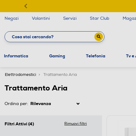
Negozi
Volantini
Servizi
Star Club
Magaz
Informatica
Gaming
Telefonia
Tv e
Elettrodomestici
Trattamento Aria
Trattamento Aria
Ordina per:
Filtri Attivi
(4)
Rimuovi filtri