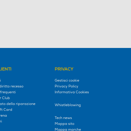
IENTI
PRIVACY
i
Gestisci cookie
diritto recesso
Privacy Policy
frequenti
Informativa Cookies
r Club
tato della riparazione
Whistleblowing
ift Card
erena
Tech news
ri
Mappa sito
Mappa marche