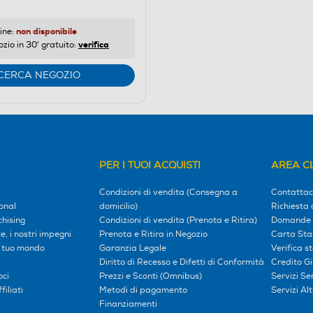
non disponibile
ine:
verifica
ozio in 30' gratuito:
CERCA NEGOZIO
PER I TUOI ACQUISTI
AREA CL
Condizioni di vendita (Consegna a
Contattac
onal
domicilio)
Richiesta 
hising
Condizioni di vendita (Prenota e Ritira)
Domande 
, i nostri impegni
Prenota e Ritira in Negozio
Carta Sta
l tuo mondo
Garanzia Legale
Verifica s
Diritto di Recesso e Difetti di Conformità
Credito G
oci
Prezzi e Sconti (Omnibus)
Servizi S
iliati
Metodi di pagamento
Servizi Alt
Finanziamenti