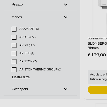
Prezzo
Marca
AAAMAZE (6)
Filtra per Marca: AAAMAZE
ARDES (77)
CONDIZIONATOR
Filtra per Marca: ARDES
BLOMBERG 
ARGO (82)
Bianco
Filtra per Marca: ARGO
ARIETE (4)
€ 199,00
Filtra per Marca: ARIETE
ARISTON (7)
Filtra per Marca: ARISTON
ARISTON THERMO GROUP (1)
Filtra per Marca: ARISTON THERMO GROUP
Acquisto onl
Mostra altro
Ritiro in neg
Categoria