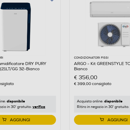
RI
CONDIZIONATORI FISSI
midificatore DRY PURY
ARGO - Kit GREENSTYLE T
(21LT/GG 32-Bianco
Bianco
€ 356,00
sigliato
€ 399,00
consigliato
disponibile
disponibile
ine:
Acquisto online:
verifica
ozio in 30' gratuito:
Ritiro in negozio in 30' gratuito:
AGGIUNGI
AGGIUNGI