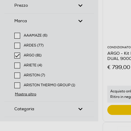
Prezzo
Marca
AAAMAZE (6)
Filtra per Marca: AAAMAZE
ARDES (77)
CONDIZIONATOR
Filtra per Marca: ARDES
ARGO - Kit
ARGO (81)
DUAL 9000
selected Filtro applicato per Marca: ARGO
ARIETE (4)
€ 799,00
Filtra per Marca: ARIETE
ARISTON (7)
Filtra per Marca: ARISTON
ARISTON THERMO GROUP (1)
Filtra per Marca: ARISTON THERMO GROUP
Acquisto onl
Mostra altro
Ritiro in neg
Categoria