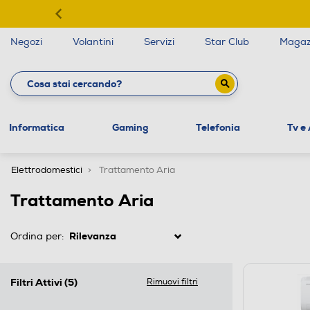
Negozi
Volantini
Servizi
Star Club
Magaz
Informatica
Gaming
Telefonia
Tv e
Elettrodomestici
Trattamento Aria
Trattamento Aria
Ordina per:
Filtri Attivi
(5)
Rimuovi filtri