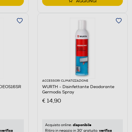
AGGIUNGI
ACCESSORI CLIMATIZZAZIONE
e DEOS16SR
WURTH - Disinfettante Deodorante
Germodis Spray
€ 14,90
disponibile
Acquisto online:
verifica
verifica
Ritiro in negozio in 30' gratuito: