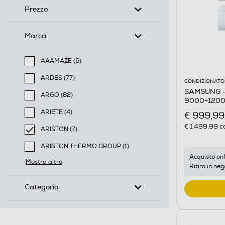
Prezzo
Marca
AAAMAZE (6)
Filtra per Marca: AAAMAZE
ARDES (77)
CONDIZIONATOR
Filtra per Marca: ARDES
SAMSUNG -
ARGO (82)
9000+1200
Filtra per Marca: ARGO
ARIETE (4)
€ 999,99
Filtra per Marca: ARIETE
€ 1.499,99
co
ARISTON (7)
selected Filtro applicato per Marca: ARISTON
ARISTON THERMO GROUP (1)
Filtra per Marca: ARISTON THERMO GROUP
Acquisto onl
Mostra altro
Ritiro in neg
Categoria