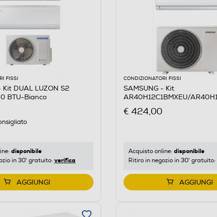
I FISSI
CONDIZIONATORI FISSI
 Kit DUAL LUZON S2
SAMSUNG - Kit
0 BTU-Bianco
AR40H12C1BMXEU/AR40H
Bianco
€ 424,00
nsigliato
disponibile
disponibile
ine:
Acquisto online:
verifica
ozio in 30' gratuito:
Ritiro in negozio in 30' gratuito:
AGGIUNGI
AGGIUNGI