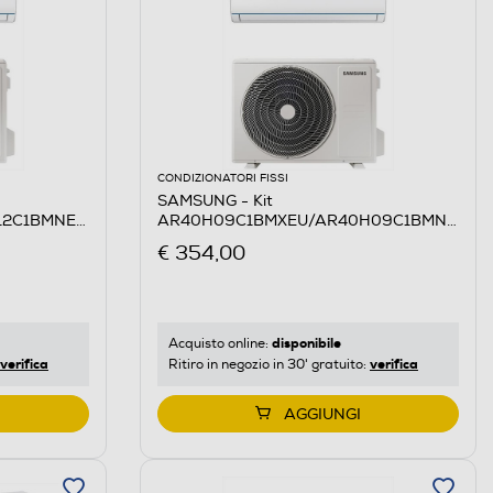
CONDIZIONATORI FISSI
SAMSUNG - Kit
12C1BMNEU-
AR40H09C1BMXEU/AR40H09C1BMNEU-
Bianco
€ 354,00
disponibile
Acquisto online:
verifica
verifica
Ritiro in negozio in 30' gratuito:
AGGIUNGI