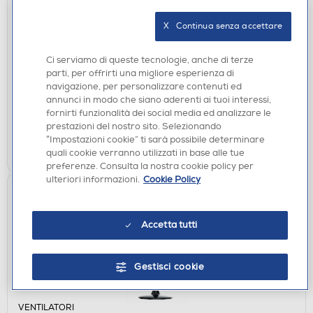
X   Continua senza accettare
STUFE ELETTRICHE
DCG ELTRONIC - SA9224-Grigio
Ci serviamo di queste tecnologie, anche di terze
€ 25,90
parti, per offrirti una migliore esperienza di
navigazione, per personalizzare contenuti ed
disponibile
Acquisto online:
annunci in modo che siano aderenti ai tuoi interessi,
verifica
Ritiro in negozio in 30' gratuito:
fornirti funzionalità dei social media ed analizzare le
prestazioni del nostro sito. Selezionando
“Impostazioni cookie” ti sarà possibile determinare
AGGIUNGI
quali cookie verranno utilizzati in base alle tue
preferenze. Consulta la nostra cookie policy per
ulteriori informazioni.
Cookie Policy
Accetta tutti
Gestisci cookie
VENTILATORI