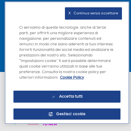
Seguici sui social
X   Continua senza accettare
Ci serviamo di queste tecnologie, anche di terze
parti, per offrirti una migliore esperienza di
Scarica la nostra app
navigazione, per personalizzare contenuti ed
annunci in modo che siano aderenti ai tuoi interessi,
fornirti funzionalità dei social media ed analizzare le
prestazioni del nostro sito. Selezionando
“Impostazioni cookie” ti sarà possibile determinare
quali cookie verranno utilizzati in base alle tue
preferenze. Consulta la nostra cookie policy per
ulteriori informazioni.
Cookie Policy
Euronics Italia SpA. Sede legale Via Montefeltro, 6/a 20156 Milano
Partita Iva, Codice Fiscale e iscrizione CCIAA Milano Monza Brianza Lodi
n. 13337170156. Codice intermediario SDI: HHBD9AK. Vendite soggette
agli Artt. 45 e ss del Codice del Consumo in tema di Diritti dei
Accetta tutti
Consumatori.
Gestisci cookie