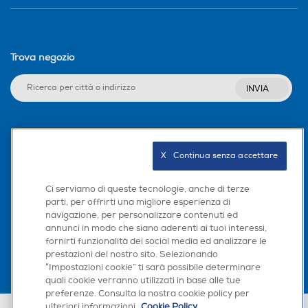
Trova negozio
INVIA
Seguici sui social
X   Continua senza accettare
Ci serviamo di queste tecnologie, anche di terze
parti, per offrirti una migliore esperienza di
Scarica la nostra app
navigazione, per personalizzare contenuti ed
annunci in modo che siano aderenti ai tuoi interessi,
fornirti funzionalità dei social media ed analizzare le
prestazioni del nostro sito. Selezionando
“Impostazioni cookie” ti sarà possibile determinare
quali cookie verranno utilizzati in base alle tue
preferenze. Consulta la nostra cookie policy per
ulteriori informazioni.
Cookie Policy