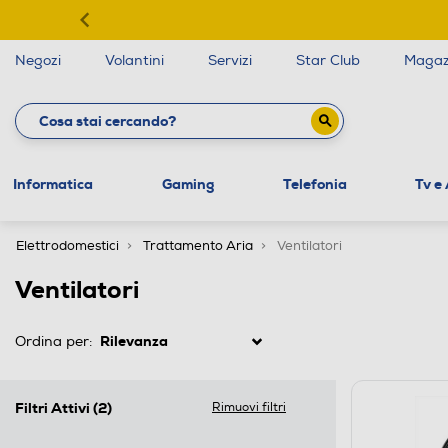
Negozi
Volantini
Servizi
Star Club
Magaz
Informatica
Gaming
Telefonia
Tv e
Elettrodomestici
Trattamento Aria
Ventilatori
Ventilatori
Ordina per:
Filtri Attivi
(2)
Rimuovi filtri