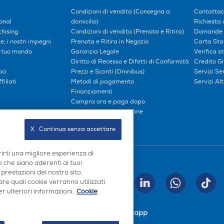
Condizioni di vendita (Consegna a
Contattac
onal
domicilio)
Richiesta 
hising
Condizioni di vendita (Prenota e Ritira)
Domande 
, i nostri impegni
Prenota e Ritira in Negozio
Carta Sta
l tuo mondo
Garanzia Legale
Verifica s
Diritto di Recesso e Difetti di Conformità
Credito G
oci
Prezzi e Sconti (Omnibus)
Servizi S
iliati
Metodi di pagamento
Servizi Alt
Finanziamenti
Compra ora e paga dopo
Consegna e Installazione
X   Continua senza accettare
rirti una migliore esperienza di
Seguici sui social
 che siano aderenti ai tuoi
 prestazioni del nostro sito.
re quali cookie verranno utilizzati
INVIA
r ulteriori informazioni.
Cookie
Scarica la nostra app