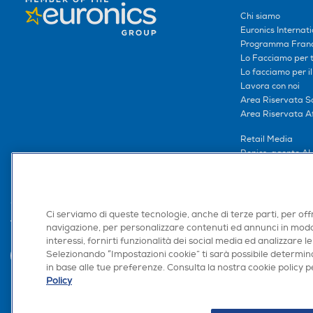
Chi siamo
Euronics Internati
Programma Franc
Lo Facciamo per te
Lo facciamo per i
Lavora con noi
Area Riservata S
Area Riservata Aff
Retail Media
Ronics: agente AI
Ci serviamo di queste tecnologie, anche di terze parti, per off
Trova negozio
navigazione, per personalizzare contenuti ed annunci in modo
interessi, fornirti funzionalità dei social media ed analizzare le
Selezionando “Impostazioni cookie” ti sarà possibile determina
in base alle tue preferenze. Consulta la nostra cookie policy pe
Policy