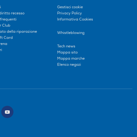
i
Gestisci cookie
diritto recesso
Privacy Policy
frequenti
Informativa Cookies
r Club
tato della riparazione
Whistleblowing
ift Card
erena
Tech news
ri
Mappa sito
Mappa marche
Elenco negozi