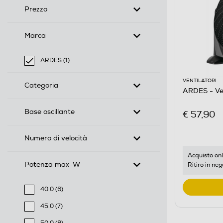
Prezzo
Marca
ARDES (1)
selected Filtro applicato per Marca: ARDES
VENTILATORI
Categoria
ARDES - Ve
Base oscillante
€ 57,90
Numero di velocità
Acquisto onl
Potenza max-W
Ritiro in neg
40.0 (6)
Filtra per Potenza max-W: 40.0
45.0 (7)
Filtra per Potenza max-W: 45.0