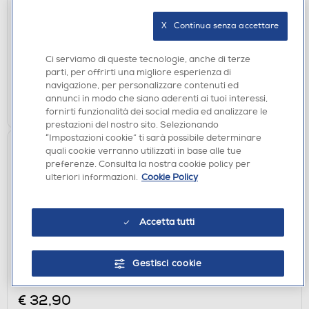
HAMA - VALLETTA 100-NERO
€ 22,90
X   Continua senza accettare
disponibile
Acquisto online:
Ci serviamo di queste tecnologie, anche di terze
verifica
Ritiro in negozio in 30' gratuito:
parti, per offrirti una migliore esperienza di
navigazione, per personalizzare contenuti ed
annunci in modo che siano aderenti ai tuoi interessi,
AGGIUNGI
fornirti funzionalità dei social media ed analizzare le
prestazioni del nostro sito. Selezionando
“Impostazioni cookie” ti sarà possibile determinare
quali cookie verranno utilizzati in base alle tue
preferenze. Consulta la nostra cookie policy per
ulteriori informazioni.
Cookie Policy
Accetta tutti
BORSE E CUSTODIE FOTO
Gestisci cookie
HAMA - VALLETTA 140-NERO
€ 32,90