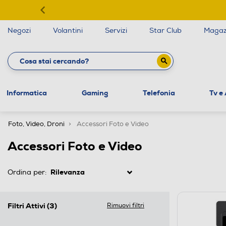
Negozi
Volantini
Servizi
Star Club
Magaz
Informatica
Gaming
Telefonia
Tv e
Foto, Video, Droni
Accessori Foto e Video
Accessori Foto e Video
Ordina per:
Filtri Attivi
(3)
Rimuovi filtri