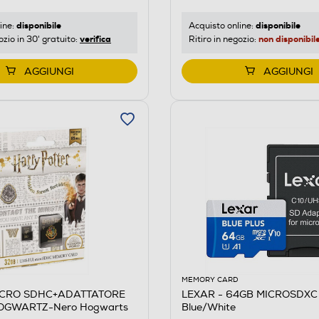
disponibile
disponibile
ine:
Acquisto online:
verifica
non disponibil
ozio in 30' gratuito:
Ritiro in negozio:
AGGIUNGI
AGGIUNGI
MEMORY CARD
ICRO SDHC+ADATTATORE
LEXAR - 64GB MICROSDXC
S-I U1 HOGWARTZ-Nero Hogwarts
Blue/White