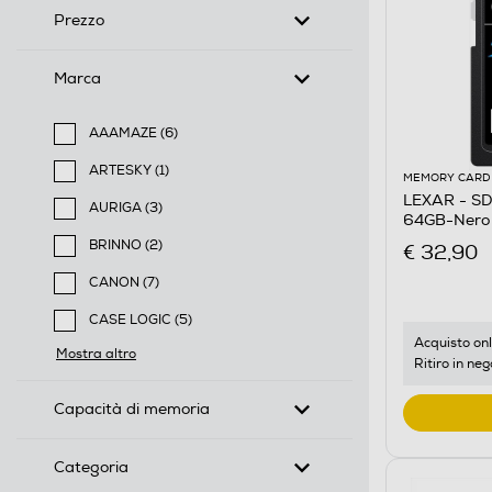
Prezzo
Marca
AAAMAZE (6)
Filtra per Marca: AAAMAZE
ARTESKY (1)
MEMORY CARD
Filtra per Marca: ARTESKY
LEXAR - S
AURIGA (3)
64GB-Nero
Filtra per Marca: AURIGA
BRINNO (2)
€ 32,90
Filtra per Marca: BRINNO
CANON (7)
Filtra per Marca: CANON
CASE LOGIC (5)
Filtra per Marca: CASE LOGIC
Acquisto onl
Mostra altro
Ritiro in neg
Capacità di memoria
Categoria