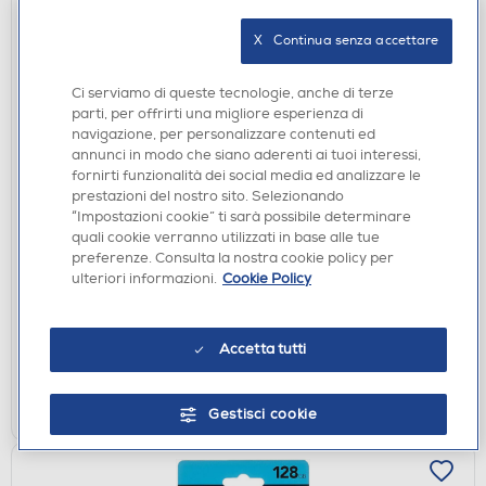
X   Continua senza accettare
Ci serviamo di queste tecnologie, anche di terze
parti, per offrirti una migliore esperienza di
navigazione, per personalizzare contenuti ed
annunci in modo che siano aderenti ai tuoi interessi,
fornirti funzionalità dei social media ed analizzare le
prestazioni del nostro sito. Selezionando
MEMORY CARD
“Impostazioni cookie” ti sarà possibile determinare
LEXAR - MICROSDHC HIGH END. 64GB-
quali cookie verranno utilizzati in base alle tue
Black/White
preferenze. Consulta la nostra cookie policy per
€ 49,90
ulteriori informazioni.
Cookie Policy
disponibile
Acquisto online:
verifica
Ritiro in negozio in 30' gratuito:
Accetta tutti
AGGIUNGI
Gestisci cookie