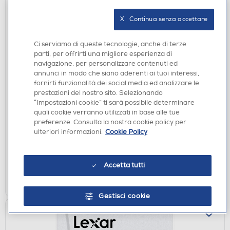
X   Continua senza accettare
Ci serviamo di queste tecnologie, anche di terze
parti, per offrirti una migliore esperienza di
navigazione, per personalizzare contenuti ed
annunci in modo che siano aderenti ai tuoi interessi,
MEMORY CARD
fornirti funzionalità dei social media ed analizzare le
LEXAR - 256GB PRO 1066X SDXC UHS-I V30-
prestazioni del nostro sito. Selezionando
“Impostazioni cookie” ti sarà possibile determinare
Black
quali cookie verranno utilizzati in base alle tue
€ 79,90
preferenze. Consulta la nostra cookie policy per
ulteriori informazioni.
Cookie Policy
disponibile
Acquisto online:
verifica
Ritiro in negozio in 30' gratuito:
Accetta tutti
AGGIUNGI
Gestisci cookie