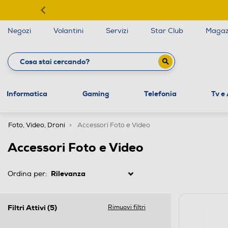
Negozi
Volantini
Servizi
Star Club
Magaz
Informatica
Gaming
Telefonia
Tv e
Foto, Video, Droni
Accessori Foto e Video
Accessori Foto e Video
Ordina per:
Filtri Attivi
(5)
Rimuovi filtri