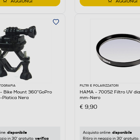
AGGIUNGI
AGGIUNGI
TOGRAFIA
FILTRI E POLARIZZATORI
 Bike Mount 360°GoPro
HAMA - 70052 Filtro UV di
-Platica Nera
mm-Nero
€ 9,90
disponibile
disponibile
ine:
Acquisto online:
verifica
ozio in 30' gratuito:
Ritiro in negozio in 30' gratuito: