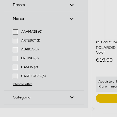
Prezzo
Marca
AAAMAZE (6)
Filtra per Marca: AAAMAZE
ARTESKY (1)
PELLICOLE USA
Filtra per Marca: ARTESKY
POLAROID 
AURIGA (3)
Color
Filtra per Marca: AURIGA
BRINNO (2)
€ 19,90
Filtra per Marca: BRINNO
CANON (7)
Filtra per Marca: CANON
CASE LOGIC (5)
Filtra per Marca: CASE LOGIC
Acquisto onl
Mostra altro
Ritiro in neg
Categoria