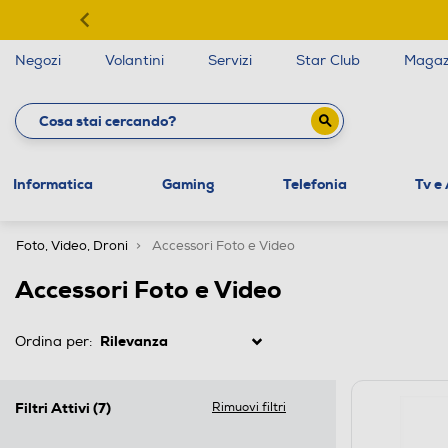
Negozi
Volantini
Servizi
Star Club
Magaz
Informatica
Gaming
Telefonia
Tv e
Foto, Video, Droni
Accessori Foto e Video
Accessori Foto e Video
Ordina per:
Filtri Attivi
(7)
Rimuovi filtri