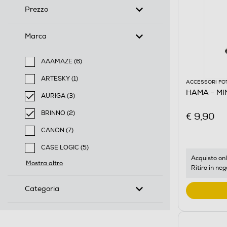
Prezzo
Marca
AAAMAZE (6)
Filtra per Marca: AAAMAZE
ARTESKY (1)
ACCESSORI FO
Filtra per Marca: ARTESKY
HAMA - MI
AURIGA (3)
selected Filtro applicato per Marca: AURIGA
BRINNO (2)
€ 9,90
selected Filtro applicato per Marca: BRINNO
CANON (7)
Filtra per Marca: CANON
CASE LOGIC (5)
Filtra per Marca: CASE LOGIC
Acquisto onl
Mostra altro
Ritiro in neg
Categoria