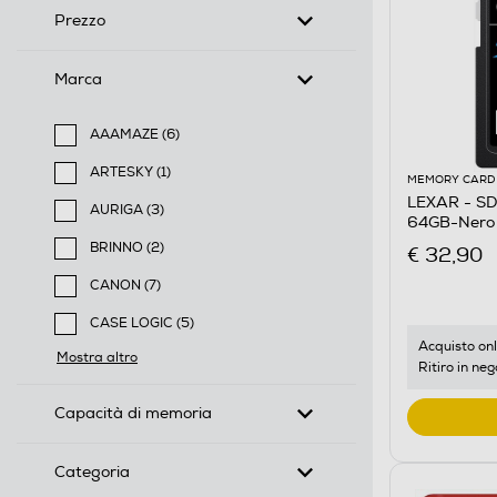
Prezzo
Marca
AAAMAZE (6)
Filtra per Marca: AAAMAZE
ARTESKY (1)
MEMORY CARD
Filtra per Marca: ARTESKY
LEXAR - S
AURIGA (3)
64GB-Nero
Filtra per Marca: AURIGA
BRINNO (2)
€ 32,90
Filtra per Marca: BRINNO
CANON (7)
Filtra per Marca: CANON
CASE LOGIC (5)
Filtra per Marca: CASE LOGIC
Acquisto onl
Mostra altro
Ritiro in neg
Capacità di memoria
Categoria