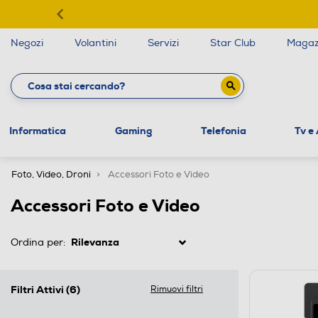
Negozi
Volantini
Servizi
Star Club
Magaz
Informatica
Gaming
Telefonia
Tv e
Foto, Video, Droni
Accessori Foto e Video
Accessori Foto e Video
Ordina per:
Filtri Attivi
(6)
Rimuovi filtri