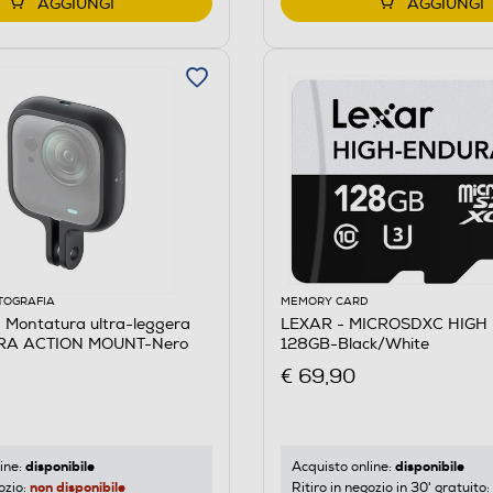
AGGIUNGI
AGGIUNGI
TOGRAFIA
MEMORY CARD
 Montatura ultra-leggera
LEXAR - MICROSDXC HIGH 
TRA ACTION MOUNT-Nero
128GB-Black/White
€ 69,90
disponibile
disponibile
ine:
Acquisto online:
non disponibile
ozio:
Ritiro in negozio in 30' gratuito: