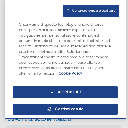
DISPONIBILE SOLO IN NEGOZIO
X   Continua senza accettare
non disponibile
Acquisto online:
Ci serviamo di queste tecnologie, anche di terze
verifica
Ritiro in negozio in 30' gratuito:
parti, per offrirti una migliore esperienza di
navigazione, per personalizzare contenuti ed
CERCA NEGOZIO
annunci in modo che siano aderenti ai tuoi interessi,
fornirti funzionalità dei social media ed analizzare le
prestazioni del nostro sito. Selezionando
“Impostazioni cookie” ti sarà possibile determinare
quali cookie verranno utilizzati in base alle tue
preferenze. Consulta la nostra cookie policy per
ulteriori informazioni.
Cookie Policy
Accetta tutti
ACCESSORI FOTOGRAFIA
Gestisci cookie
FUJI - INSTAX MINI ALBUM LIME GR-Lime Green
DISPONIBILE SOLO IN NEGOZIO