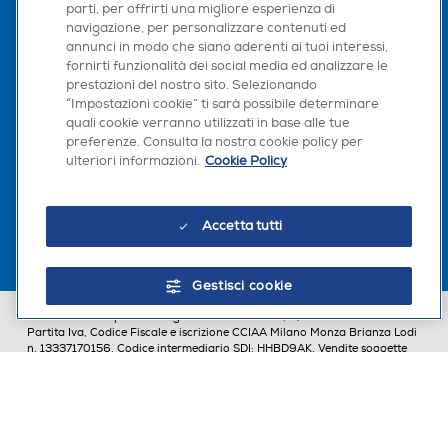
parti, per offrirti una migliore esperienza di
navigazione, per personalizzare contenuti ed
annunci in modo che siano aderenti ai tuoi interessi,
Seguici sui social
fornirti funzionalità dei social media ed analizzare le
prestazioni del nostro sito. Selezionando
“Impostazioni cookie” ti sarà possibile determinare
quali cookie verranno utilizzati in base alle tue
preferenze. Consulta la nostra cookie policy per
ulteriori informazioni.
Cookie Policy
Scarica la nostra app
Accetta tutti
Gestisci cookie
Euronics Italia SpA. Sede legale Via Montefeltro, 6/a 20156 Milano
Partita Iva, Codice Fiscale e iscrizione CCIAA Milano Monza Brianza Lodi
n. 13337170156. Codice intermediario SDI: HHBD9AK. Vendite soggette
agli Artt. 45 e ss del Codice del Consumo in tema di Diritti dei
Consumatori.