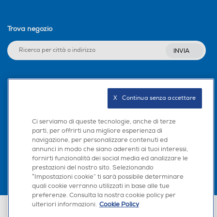
Trova negozio
INVIA
Seguici sui social
X   Continua senza accettare
Ci serviamo di queste tecnologie, anche di terze
parti, per offrirti una migliore esperienza di
Scarica la nostra app
navigazione, per personalizzare contenuti ed
annunci in modo che siano aderenti ai tuoi interessi,
fornirti funzionalità dei social media ed analizzare le
prestazioni del nostro sito. Selezionando
“Impostazioni cookie” ti sarà possibile determinare
quali cookie verranno utilizzati in base alle tue
preferenze. Consulta la nostra cookie policy per
ulteriori informazioni.
Cookie Policy
Euronics Italia SpA. Sede legale Via Montefeltro, 6/a 20156 Milano
Partita Iva, Codice Fiscale e iscrizione CCIAA Milano Monza Brianza Lodi