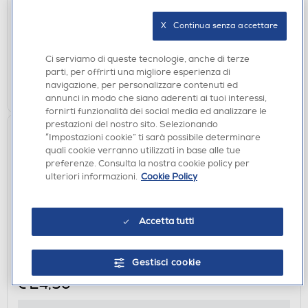
€ 27,90
X   Continua senza accettare
disponibile
Acquisto online:
verifica
Ritiro in negozio in 30' gratuito:
Ci serviamo di queste tecnologie, anche di terze
parti, per offrirti una migliore esperienza di
AGGIUNGI
navigazione, per personalizzare contenuti ed
annunci in modo che siano aderenti ai tuoi interessi,
fornirti funzionalità dei social media ed analizzare le
prestazioni del nostro sito. Selezionando
“Impostazioni cookie” ti sarà possibile determinare
quali cookie verranno utilizzati in base alle tue
preferenze. Consulta la nostra cookie policy per
ulteriori informazioni.
Cookie Policy
Accetta tutti
BORSE E CUSTODIE FOTO
POLAROID - NOW BAG-White
Gestisci cookie
€ 24,90