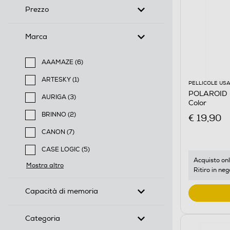
Prezzo
Marca
AAAMAZE (6)
Filtra per Marca: AAAMAZE
ARTESKY (1)
PELLICOLE USA
Filtra per Marca: ARTESKY
POLAROID 
AURIGA (3)
Color
Filtra per Marca: AURIGA
BRINNO (2)
€ 19,90
Filtra per Marca: BRINNO
CANON (7)
Filtra per Marca: CANON
CASE LOGIC (5)
Filtra per Marca: CASE LOGIC
Acquisto onl
Mostra altro
Ritiro in neg
Capacità di memoria
Categoria