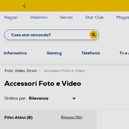
Negozi
Volantini
Servizi
Star Club
Magaz
Informatica
Gaming
Telefonia
Tv e
Foto, Video, Droni
Accessori Foto e Video
Accessori Foto e Video
Ordina per:
Filtri Attivi
(6)
Rimuovi filtri