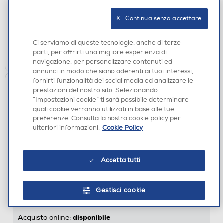
disponibile
Acquisto online:
X   Continua senza accettare
verifica
Ritiro in negozio in 30' gratuito:
Ci serviamo di queste tecnologie, anche di terze
AGGIUNGI
parti, per offrirti una migliore esperienza di
navigazione, per personalizzare contenuti ed
annunci in modo che siano aderenti ai tuoi interessi,
fornirti funzionalità dei social media ed analizzare le
prestazioni del nostro sito. Selezionando
“Impostazioni cookie” ti sarà possibile determinare
quali cookie verranno utilizzati in base alle tue
preferenze. Consulta la nostra cookie policy per
ulteriori informazioni.
Cookie Policy
Accetta tutti
BORSE E CUSTODIE FOTO
HAMA - Borsa Hardcase Colour 60G-NERO
Gestisci cookie
€ 16,90
disponibile
Acquisto online: