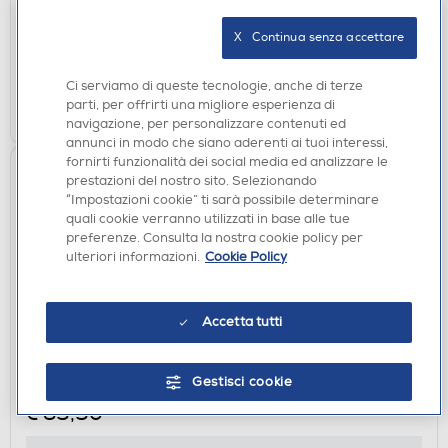
disponibile
Acquisto online:
X   Continua senza accettare
verifica
Ritiro in negozio in 30' gratuito:
Ci serviamo di queste tecnologie, anche di terze
AGGIUNGI
parti, per offrirti una migliore esperienza di
navigazione, per personalizzare contenuti ed
annunci in modo che siano aderenti ai tuoi interessi,
fornirti funzionalità dei social media ed analizzare le
prestazioni del nostro sito. Selezionando
“Impostazioni cookie” ti sarà possibile determinare
quali cookie verranno utilizzati in base alle tue
preferenze. Consulta la nostra cookie policy per
ulteriori informazioni.
Cookie Policy
Accetta tutti
BORSE E CUSTODIE FOTO
HAMA - Tasca TERRA COLT 110 per fotocamera-
GRIGIO
Gestisci cookie
€ 39,90