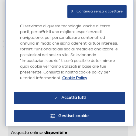
disponibile
Acquisto online:
X   Continua senza accettare
verifica
Ritiro in negozio in 30' gratuito:
Ci serviamo di queste tecnologie, anche di terze
AGGIUNGI
parti, per offrirti una migliore esperienza di
navigazione, per personalizzare contenuti ed
annunci in modo che siano aderenti ai tuoi interessi,
fornirti funzionalità dei social media ed analizzare le
prestazioni del nostro sito. Selezionando
“Impostazioni cookie” ti sarà possibile determinare
quali cookie verranno utilizzati in base alle tue
preferenze. Consulta la nostra cookie policy per
ulteriori informazioni.
Cookie Policy
Accetta tutti
FILTRI E POLARIZZATORI
POLAROID - Filtro UV 72mm
Gestisci cookie
€ 15,90
disponibile
Acquisto online: