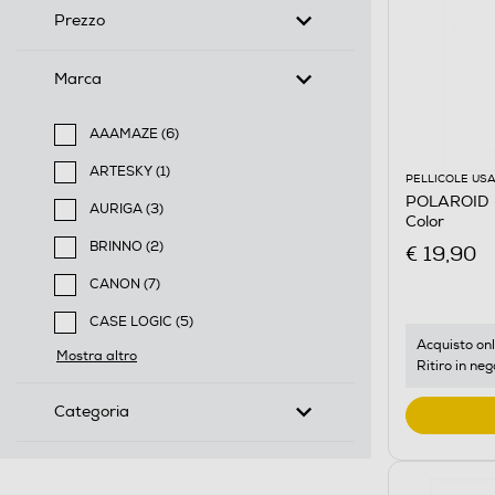
Prezzo
Marca
AAAMAZE (6)
Filtra per Marca: AAAMAZE
ARTESKY (1)
PELLICOLE USA
Filtra per Marca: ARTESKY
POLAROID 
AURIGA (3)
Color
Filtra per Marca: AURIGA
BRINNO (2)
€ 19,90
Filtra per Marca: BRINNO
CANON (7)
Filtra per Marca: CANON
CASE LOGIC (5)
Filtra per Marca: CASE LOGIC
Acquisto onl
Mostra altro
Ritiro in neg
Categoria