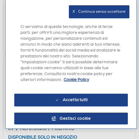
TRACOLLA PER DSLR-Black
DISPONIBILE SOLO IN NEGOZIO
X   Continua senza accettare
non disponibile
Acquisto online:
Ci serviamo di queste tecnologie, anche di terze
verifica
Ritiro in negozio in 30' gratuito:
parti, per offrirti una migliore esperienza di
navigazione, per personalizzare contenuti ed
CERCA NEGOZIO
annunci in modo che siano aderenti ai tuoi interessi,
fornirti funzionalità dei social media ed analizzare le
prestazioni del nostro sito. Selezionando
“Impostazioni cookie” ti sarà possibile determinare
quali cookie verranno utilizzati in base alle tue
preferenze. Consulta la nostra cookie policy per
ulteriori informazioni.
Cookie Policy
Accetta tutti
ACCESSORI FOTOGRAFIA
Gestisci cookie
NATIONAL GEOGRAPHIC - KIT FOTOGRAFICO 3-
IN-1-Nero,Giallo / Alluminio
DISPONIBILE SOLO IN NEGOZIO