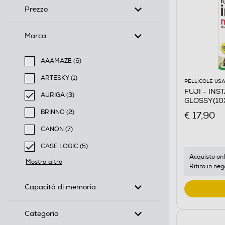
Prezzo
Marca
AAAMAZE (6)
Filtra per Marca: AAAMAZE
ARTESKY (1)
PELLICOLE USA
Filtra per Marca: ARTESKY
FUJI - INS
AURIGA (3)
GLOSSY(10
selected Filtro applicato per Marca: AURIGA
BRINNO (2)
€ 17,90
Filtra per Marca: BRINNO
CANON (7)
Filtra per Marca: CANON
CASE LOGIC (5)
selected Filtro applicato per Marca: CASE LOGIC
Acquisto onl
Mostra altro
Ritiro in neg
Capacità di memoria
Categoria