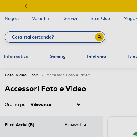
Negozi
Volantini
Servizi
Star Club
Magaz
Informatica
Gaming
Telefonia
Tv e
Foto, Video, Droni
Accessori Foto e Video
Accessori Foto e Video
Ordina per:
Filtri Attivi
(5)
Rimuovi filtri