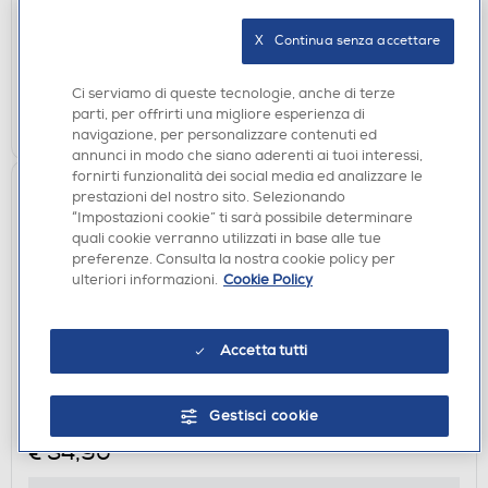
disponibile
X   Continua senza accettare
Acquisto online:
verifica
Ritiro in negozio in 30' gratuito:
Ci serviamo di queste tecnologie, anche di terze
parti, per offrirti una migliore esperienza di
AGGIUNGI
navigazione, per personalizzare contenuti ed
annunci in modo che siano aderenti ai tuoi interessi,
fornirti funzionalità dei social media ed analizzare le
prestazioni del nostro sito. Selezionando
“Impostazioni cookie” ti sarà possibile determinare
quali cookie verranno utilizzati in base alle tue
preferenze. Consulta la nostra cookie policy per
ulteriori informazioni.
Cookie Policy
Accetta tutti
ACCESSORI FOTOGRAFIA
NATIONAL GEOGRAPHIC - TREPPIEDE PICCOLO-
Nero,Giallo / Alluminio
Gestisci cookie
€ 34,90