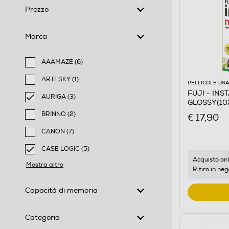
Prezzo
Marca
AAAMAZE (6)
Filtra per Marca: AAAMAZE
ARTESKY (1)
PELLICOLE USA
Filtra per Marca: ARTESKY
FUJI - INS
AURIGA (3)
GLOSSY(10
selected Filtro applicato per Marca: AURIGA
BRINNO (2)
€ 17,90
Filtra per Marca: BRINNO
CANON (7)
Filtra per Marca: CANON
CASE LOGIC (5)
selected Filtro applicato per Marca: CASE LOGIC
Acquisto onl
Mostra altro
Ritiro in neg
Capacità di memoria
Categoria