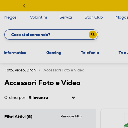
Negozi
Volantini
Servizi
Star Club
Magaz
Informatica
Gaming
Telefonia
Tv e
Foto, Video, Droni
Accessori Foto e Video
Accessori Foto e Video
Ordina per:
Filtri Attivi
(6)
Rimuovi filtri