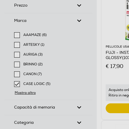
Prezzo
Marca
AAAMAZE (6)
Filtra per Marca: AAAMAZE
ARTESKY (1)
PELLICOLE USA
Filtra per Marca: ARTESKY
FUJI - INS
AURIGA (3)
GLOSSY(10
Filtra per Marca: AURIGA
BRINNO (2)
€ 17,90
Filtra per Marca: BRINNO
CANON (7)
Filtra per Marca: CANON
CASE LOGIC (5)
selected Filtro applicato per Marca: CASE LOGIC
Acquisto onl
Mostra altro
Ritiro in neg
Capacità di memoria
Categoria