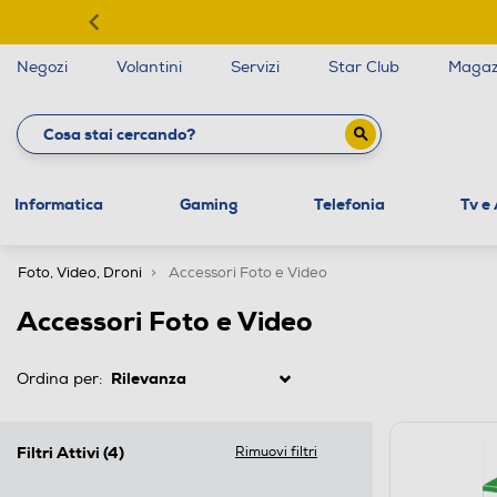
Negozi
Volantini
Servizi
Star Club
Magaz
Informatica
Gaming
Telefonia
Tv e
Foto, Video, Droni
Accessori Foto e Video
Accessori Foto e Video
Ordina per:
Filtri Attivi
(4)
Rimuovi filtri