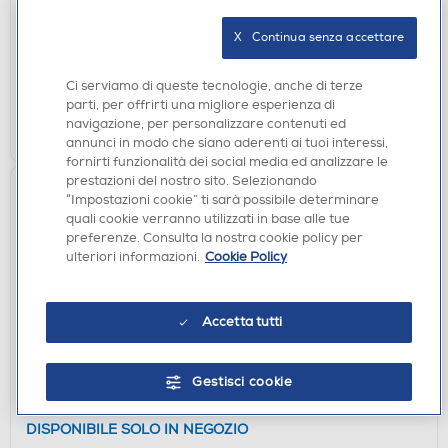
DISPONIBILE SOLO IN NEGOZIO
X   Continua senza accettare
non disponibile
Acquisto online:
verifica
Ritiro in negozio in 30' gratuito:
Ci serviamo di queste tecnologie, anche di terze
parti, per offrirti una migliore esperienza di
CERCA NEGOZIO
navigazione, per personalizzare contenuti ed
annunci in modo che siano aderenti ai tuoi interessi,
fornirti funzionalità dei social media ed analizzare le
prestazioni del nostro sito. Selezionando
“Impostazioni cookie” ti sarà possibile determinare
quali cookie verranno utilizzati in base alle tue
preferenze. Consulta la nostra cookie policy per
ulteriori informazioni.
Cookie Policy
Accetta tutti
PELLICOLE USA E GETTA
FUJI - QUICKSNAP FOTOCAMERA USA E GETTA
Gestisci cookie
CON FLASH-nero
DISPONIBILE SOLO IN NEGOZIO