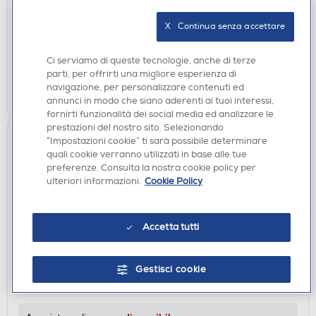
DISPONIBILE SOLO IN NEGOZIO
X   Continua senza accettare
non disponibile
Acquisto online:
verifica
Ritiro in negozio in 30' gratuito:
Ci serviamo di queste tecnologie, anche di terze
parti, per offrirti una migliore esperienza di
navigazione, per personalizzare contenuti ed
CERCA NEGOZIO
annunci in modo che siano aderenti ai tuoi interessi,
fornirti funzionalità dei social media ed analizzare le
prestazioni del nostro sito. Selezionando
“Impostazioni cookie” ti sarà possibile determinare
quali cookie verranno utilizzati in base alle tue
preferenze. Consulta la nostra cookie policy per
ulteriori informazioni.
Cookie Policy
Accetta tutti
ACCESSORI FOTOGRAFIA
FUJI - INSTAX MINI ALBUM FL. P.-Flamingo Pink
Gestisci cookie
DISPONIBILE SOLO IN NEGOZIO