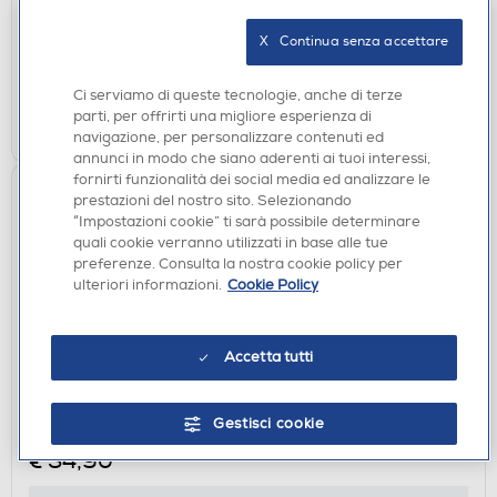
disponibile
X   Continua senza accettare
Acquisto online:
verifica
Ritiro in negozio in 30' gratuito:
Ci serviamo di queste tecnologie, anche di terze
parti, per offrirti una migliore esperienza di
AGGIUNGI
navigazione, per personalizzare contenuti ed
annunci in modo che siano aderenti ai tuoi interessi,
fornirti funzionalità dei social media ed analizzare le
prestazioni del nostro sito. Selezionando
“Impostazioni cookie” ti sarà possibile determinare
quali cookie verranno utilizzati in base alle tue
preferenze. Consulta la nostra cookie policy per
ulteriori informazioni.
Cookie Policy
Accetta tutti
ACCESSORI FOTOGRAFIA
NATIONAL GEOGRAPHIC - TREPPIEDE PICCOLO-
Nero,Giallo / Alluminio
Gestisci cookie
€ 34,90