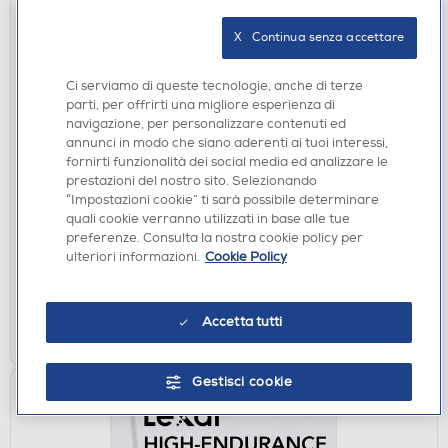
X   Continua senza accettare
Ci serviamo di queste tecnologie, anche di terze
parti, per offrirti una migliore esperienza di
navigazione, per personalizzare contenuti ed
MEMORY CARD
annunci in modo che siano aderenti ai tuoi interessi,
fornirti funzionalità dei social media ed analizzare le
LEXAR - 256GB PRO 1066X SDXC UHS-I V30-
prestazioni del nostro sito. Selezionando
Black
“Impostazioni cookie” ti sarà possibile determinare
€ 79,90
quali cookie verranno utilizzati in base alle tue
preferenze. Consulta la nostra cookie policy per
ulteriori informazioni.
Cookie Policy
disponibile
Acquisto online:
verifica
Ritiro in negozio in 30' gratuito:
Accetta tutti
AGGIUNGI
Gestisci cookie