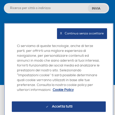
INVIA
Seguici sui social
X   Continua senza accettare
Ci serviamo di queste tecnologie, anche di terze
parti, per offrirti una migliore esperienza di
Scarica la nostra app
navigazione, per personalizzare contenuti ed
annunci in modo che siano aderenti ai tuoi interessi,
fornirti funzionalità dei social media ed analizzare le
prestazioni del nostro sito. Selezionando
“Impostazioni cookie” ti sarà possibile determinare
quali cookie verranno utilizzati in base alle tue
preferenze. Consulta la nostra cookie policy per
ulteriori informazioni.
Cookie Policy
Euronics Italia SpA. Sede legale Via Montefeltro, 6/a 20156 Milano
Partita Iva, Codice Fiscale e iscrizione CCIAA Milano Monza Brianza Lodi
n. 13337170156. Codice intermediario SDI: HHBD9AK. Vendite soggette
agli Artt. 45 e ss del Codice del Consumo in tema di Diritti dei
Accetta tutti
Consumatori.